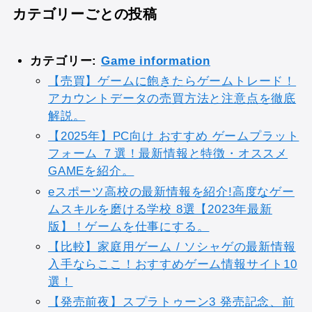
カテゴリーごとの投稿
カテゴリー:
Game information
【売買】ゲームに飽きたらゲームトレード！
アカウントデータの売買方法と注意点を徹底
解説。
【2025年】PC向け おすすめ ゲームプラット
フォーム ７選！最新情報と特徴・オススメ
GAMEを紹介。
eスポーツ高校の最新情報を紹介!高度なゲー
ムスキルを磨ける学校 8選【2023年最新
版】！ゲームを仕事にする。
【比較】家庭用ゲーム / ソシャゲの最新情報
入手ならここ！おすすめゲーム情報サイト10
選！
【発売前夜】スプラトゥーン3 発売記念、前